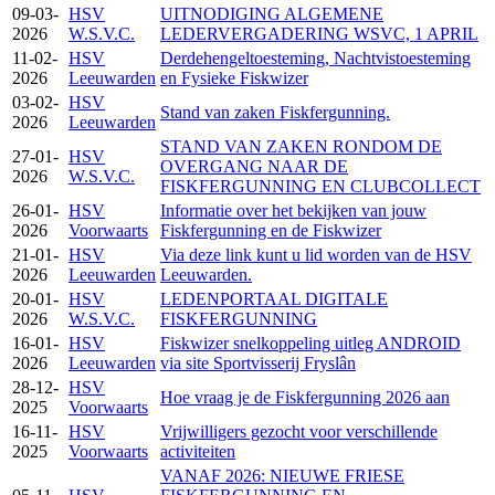
09-03-
HSV
UITNODIGING ALGEMENE
2026
W.S.V.C.
LEDERVERGADERING WSVC, 1 APRIL
11-02-
HSV
Derdehengeltoesteming, Nachtvistoesteming
2026
Leeuwarden
en Fysieke Fiskwizer
03-02-
HSV
Stand van zaken Fiskfergunning.
2026
Leeuwarden
STAND VAN ZAKEN RONDOM DE
27-01-
HSV
OVERGANG NAAR DE
2026
W.S.V.C.
FISKFERGUNNING EN CLUBCOLLECT
26-01-
HSV
Informatie over het bekijken van jouw
2026
Voorwaarts
Fiskfergunning en de Fiskwizer
21-01-
HSV
Via deze link kunt u lid worden van de HSV
2026
Leeuwarden
Leeuwarden.
20-01-
HSV
LEDENPORTAAL DIGITALE
2026
W.S.V.C.
FISKFERGUNNING
16-01-
HSV
Fiskwizer snelkoppeling uitleg ANDROID
2026
Leeuwarden
via site Sportvisserij Fryslân
28-12-
HSV
Hoe vraag je de Fiskfergunning 2026 aan
2025
Voorwaarts
16-11-
HSV
Vrijwilligers gezocht voor verschillende
2025
Voorwaarts
activiteiten
VANAF 2026: NIEUWE FRIESE