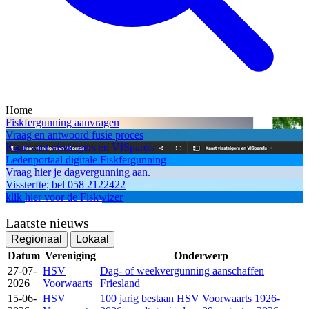
Home
Fiskfergunning aanvragen
Vraag en antwoord fusie proces
Kaart met vissteigers en VISparels
Ledenportaal digitale Fiskfergunning
Vraag hier je dagvergunning aan.
Vissterfte; bel 058 2122422
klik hier voor de Fiskwizer
Laatste nieuws
Regionaal
Lokaal
Datum
Vereniging
Onderwerp
27-07-
HSV
Dag- of weekvergunning aanschaffen
2026
Voorwaarts
Friesland
15-06-
HSV
100 jarig bestaan HSV Voorwaarts 1926-