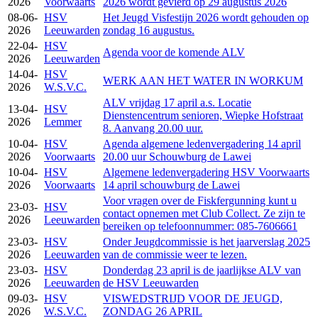
2026
Voorwaarts
2026 wordt gevierd op 29 augustus 2026
08-06-
HSV
Het Jeugd Visfestijn 2026 wordt gehouden op
2026
Leeuwarden
zondag 16 augustus.
22-04-
HSV
Agenda voor de komende ALV
2026
Leeuwarden
14-04-
HSV
WERK AAN HET WATER IN WORKUM
2026
W.S.V.C.
ALV vrijdag 17 april a.s. Locatie
13-04-
HSV
Dienstencentrum senioren, Wiepke Hofstraat
2026
Lemmer
8. Aanvang 20.00 uur.
10-04-
HSV
Agenda algemene ledenvergadering 14 april
2026
Voorwaarts
20.00 uur Schouwburg de Lawei
10-04-
HSV
Algemene ledenvergadering HSV Voorwaarts
2026
Voorwaarts
14 april schouwburg de Lawei
Voor vragen over de Fiskfergunning kunt u
23-03-
HSV
contact opnemen met Club Collect. Ze zijn te
2026
Leeuwarden
bereiken op telefoonnummer: 085-7606661
23-03-
HSV
Onder Jeugdcommissie is het jaarverslag 2025
2026
Leeuwarden
van de commissie weer te lezen.
23-03-
HSV
Donderdag 23 april is de jaarlijkse ALV van
2026
Leeuwarden
de HSV Leeuwarden
09-03-
HSV
VISWEDSTRIJD VOOR DE JEUGD,
2026
W.S.V.C.
ZONDAG 26 APRIL