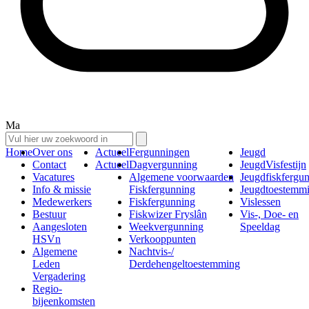
Ma
Home
Over ons
Actueel
Fergunningen
Jeugd
Contact
Actueel
Dagvergunning
JeugdVisfestijn
Vacatures
Algemene voorwaarden
Jeugdfiskfergu
Info & missie
Fiskfergunning
Jeugdtoestemm
Medewerkers
Fiskfergunning
Vislessen
Bestuur
Fiskwizer Fryslân
Vis-, Doe- en
Aangesloten
Weekvergunning
Speeldag
HSVn
Verkooppunten
Algemene
Nachtvis-/
Leden
Derdehengeltoestemming
Vergadering
Regio-
bijeenkomsten