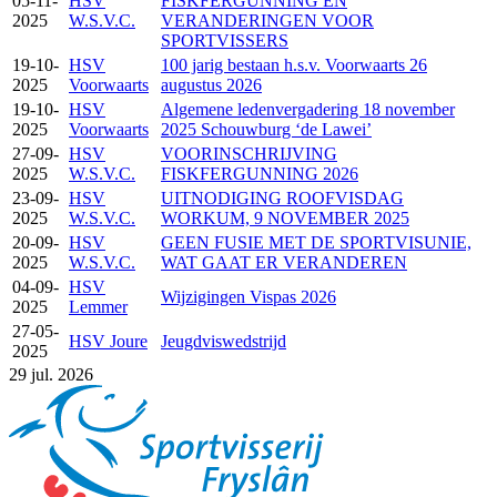
05-11-
HSV
FISKFERGUNNING EN
2025
W.S.V.C.
VERANDERINGEN VOOR
SPORTVISSERS
19-10-
HSV
100 jarig bestaan h.s.v. Voorwaarts 26
2025
Voorwaarts
augustus 2026
19-10-
HSV
Algemene ledenvergadering 18 november
2025
Voorwaarts
2025 Schouwburg ‘de Lawei’
27-09-
HSV
VOORINSCHRIJVING
2025
W.S.V.C.
FISKFERGUNNING 2026
23-09-
HSV
UITNODIGING ROOFVISDAG
2025
W.S.V.C.
WORKUM, 9 NOVEMBER 2025
20-09-
HSV
GEEN FUSIE MET DE SPORTVISUNIE,
2025
W.S.V.C.
WAT GAAT ER VERANDEREN
04-09-
HSV
Wijzigingen Vispas 2026
2025
Lemmer
27-05-
HSV Joure
Jeugdviswedstrijd
2025
29
jul. 2026