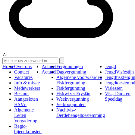
Za
Home
Over ons
Actueel
Fergunningen
Jeugd
Contact
Actueel
Dagvergunning
JeugdVisfestijn
Vacatures
Algemene voorwaarden
Jeugdfiskfergu
Info & missie
Fiskfergunning
Jeugdtoestemm
Medewerkers
Fiskfergunning
Vislessen
Bestuur
Fiskwizer Fryslân
Vis-, Doe- en
Aangesloten
Weekvergunning
Speeldag
HSVn
Verkooppunten
Algemene
Nachtvis-/
Leden
Derdehengeltoestemming
Vergadering
Regio-
bijeenkomsten