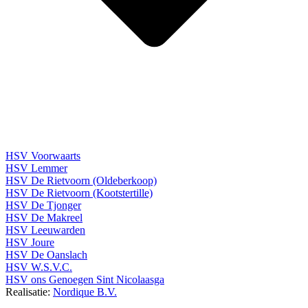
HSV Voorwaarts
HSV Lemmer
HSV De Rietvoorn (Oldeberkoop)
HSV De Rietvoorn (Kootstertille)
HSV De Tjonger
HSV De Makreel
HSV Leeuwarden
HSV Joure
HSV De Oanslach
HSV W.S.V.C.
HSV ons Genoegen Sint Nicolaasga
Realisatie:
Nordique B.V.