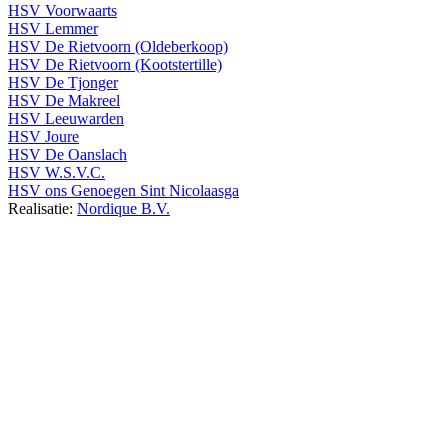
HSV Voorwaarts
HSV Lemmer
HSV De Rietvoorn (Oldeberkoop)
HSV De Rietvoorn (Kootstertille)
HSV De Tjonger
HSV De Makreel
HSV Leeuwarden
HSV Joure
HSV De Oanslach
HSV W.S.V.C.
HSV ons Genoegen Sint Nicolaasga
Realisatie:
Nordique B.V.