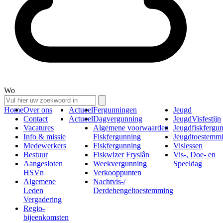
Wo
Home
Over ons
Actueel
Fergunningen
Jeugd
Contact
Actueel
Dagvergunning
JeugdVisfestijn
Vacatures
Algemene voorwaarden
Jeugdfiskfergu
Info & missie
Fiskfergunning
Jeugdtoestemm
Medewerkers
Fiskfergunning
Vislessen
Bestuur
Fiskwizer Fryslân
Vis-, Doe- en
Aangesloten
Weekvergunning
Speeldag
HSVn
Verkooppunten
Algemene
Nachtvis-/
Leden
Derdehengeltoestemming
Vergadering
Regio-
bijeenkomsten