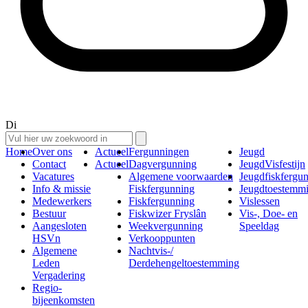
Di
Home
Over ons
Actueel
Fergunningen
Jeugd
Contact
Actueel
Dagvergunning
JeugdVisfestijn
Vacatures
Algemene voorwaarden
Jeugdfiskfergu
Info & missie
Fiskfergunning
Jeugdtoestemm
Medewerkers
Fiskfergunning
Vislessen
Bestuur
Fiskwizer Fryslân
Vis-, Doe- en
Aangesloten
Weekvergunning
Speeldag
HSVn
Verkooppunten
Algemene
Nachtvis-/
Leden
Derdehengeltoestemming
Vergadering
Regio-
bijeenkomsten