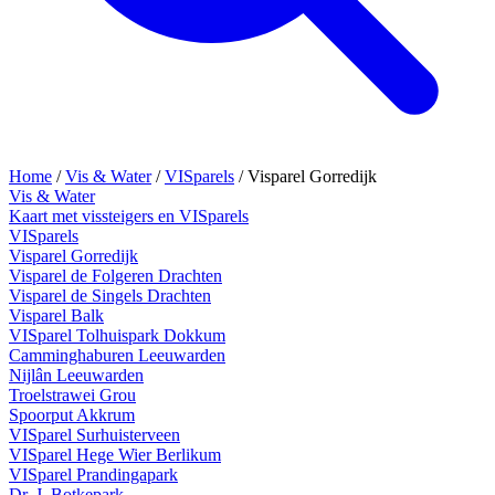
Home
/
Vis & Water
/
VISparels
/
Visparel Gorredijk
Vis & Water
Kaart met vissteigers en VISparels
VISparels
Visparel Gorredijk
Visparel de Folgeren Drachten
Visparel de Singels Drachten
Visparel Balk
VISparel Tolhuispark Dokkum
Camminghaburen Leeuwarden
Nijlân Leeuwarden
Troelstrawei Grou
Spoorput Akkrum
VISparel Surhuisterveen
VISparel Hege Wier Berlikum
VISparel Prandingapark
Dr. J. Botkepark