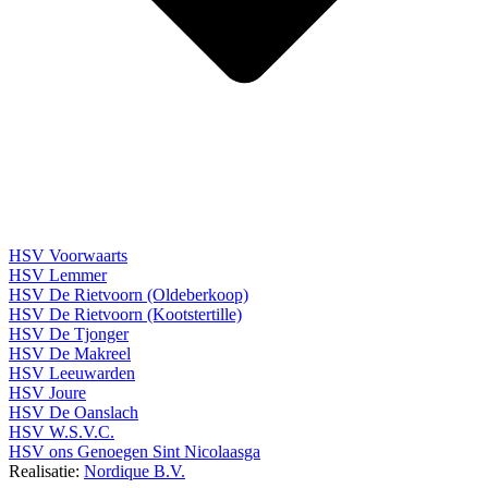
HSV Voorwaarts
HSV Lemmer
HSV De Rietvoorn (Oldeberkoop)
HSV De Rietvoorn (Kootstertille)
HSV De Tjonger
HSV De Makreel
HSV Leeuwarden
HSV Joure
HSV De Oanslach
HSV W.S.V.C.
HSV ons Genoegen Sint Nicolaasga
Realisatie:
Nordique B.V.