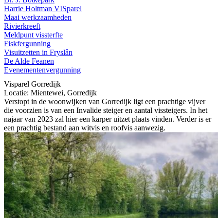
Harrie Holtman VISparel
Maai werkzaamheden
Rivierkreeft
Meldpunt vissterfte
Fiskfergunning
Visuitzetten in Fryslân
De Alde Feanen
Evenementenvergunning
Visparel Gorredijk
Locatie: Mientewei, Gorredijk
Verstopt in de woonwijken van Gorredijk ligt een prachtige vijver
die voorzien is van een Invalide steiger en aantal vissteigers. In het
najaar van 2023 zal hier een karper uitzet plaats vinden. Verder is er
een prachtig bestand aan witvis en roofvis aanwezig.