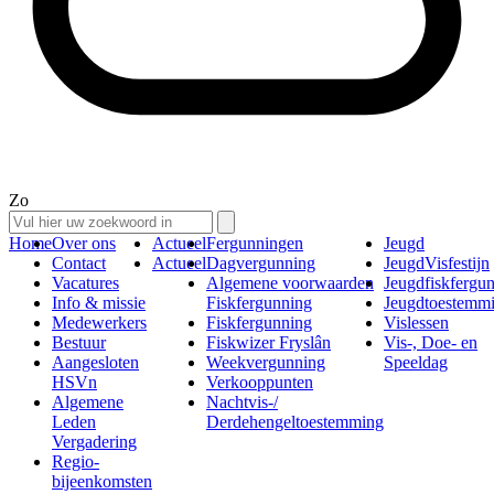
Zo
Home
Over ons
Actueel
Fergunningen
Jeugd
Contact
Actueel
Dagvergunning
JeugdVisfestijn
Vacatures
Algemene voorwaarden
Jeugdfiskfergu
Info & missie
Fiskfergunning
Jeugdtoestemm
Medewerkers
Fiskfergunning
Vislessen
Bestuur
Fiskwizer Fryslân
Vis-, Doe- en
Aangesloten
Weekvergunning
Speeldag
HSVn
Verkooppunten
Algemene
Nachtvis-/
Leden
Derdehengeltoestemming
Vergadering
Regio-
bijeenkomsten