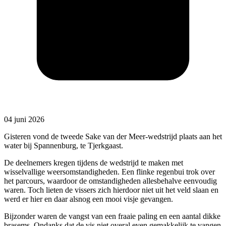
04 juni 2026
Gisteren vond de tweede Sake van der Meer-wedstrijd plaats aan het
water bij Spannenburg, te Tjerkgaast.
De deelnemers kregen tijdens de wedstrijd te maken met
wisselvallige weersomstandigheden. Een flinke regenbui trok over
het parcours, waardoor de omstandigheden allesbehalve eenvoudig
waren. Toch lieten de vissers zich hierdoor niet uit het veld slaan en
werd er hier en daar alsnog een mooi visje gevangen.
Bijzonder waren de vangst van een fraaie paling en een aantal dikke
brasems. Ondanks dat de vis niet overal even gemakkelijk te vangen