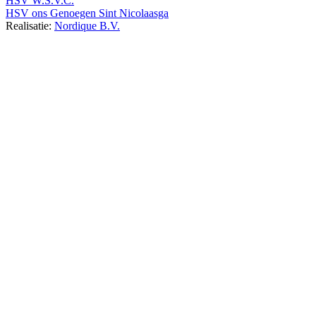
HSV W.S.V.C.
HSV ons Genoegen Sint Nicolaasga
Realisatie:
Nordique B.V.