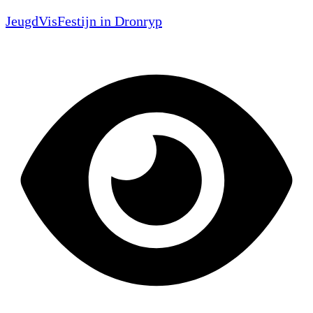
JeugdVisFestijn in Dronryp