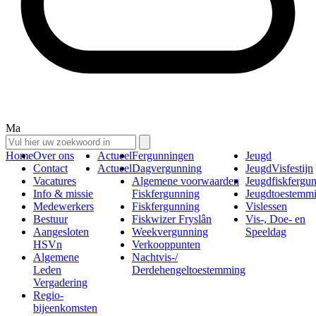
Ma
Home
Over ons
Actueel
Fergunningen
Jeugd
Contact
Actueel
Dagvergunning
JeugdVisfestijn
Vacatures
Algemene voorwaarden
Jeugdfiskfergu
Info & missie
Fiskfergunning
Jeugdtoestemm
Medewerkers
Fiskfergunning
Vislessen
Bestuur
Fiskwizer Fryslân
Vis-, Doe- en
Aangesloten
Weekvergunning
Speeldag
HSVn
Verkooppunten
Algemene
Nachtvis-/
Leden
Derdehengeltoestemming
Vergadering
Regio-
bijeenkomsten