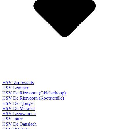
HSV Voorwaarts
HSV Lemmer
HSV De Rietvoorn (Oldeberkoop)
HSV De Rietvoorn (Kootstertille)
HSV De Tjonger
HSV De Makreel
HSV Leeuwarden
HSV Joure
HSV De Oanslach