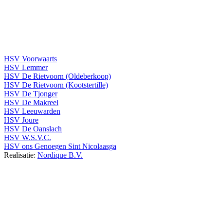
HSV Voorwaarts
HSV Lemmer
HSV De Rietvoorn (Oldeberkoop)
HSV De Rietvoorn (Kootstertille)
HSV De Tjonger
HSV De Makreel
HSV Leeuwarden
HSV Joure
HSV De Oanslach
HSV W.S.V.C.
HSV ons Genoegen Sint Nicolaasga
Realisatie:
Nordique B.V.