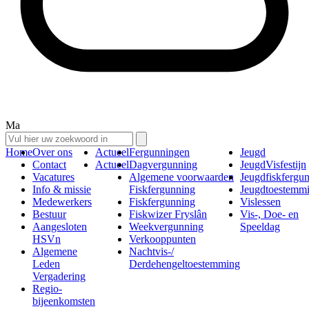
Ma
Home
Over ons
Actueel
Fergunningen
Jeugd
Contact
Actueel
Dagvergunning
JeugdVisfestijn
Vacatures
Algemene voorwaarden
Jeugdfiskfergu
Info & missie
Fiskfergunning
Jeugdtoestemm
Medewerkers
Fiskfergunning
Vislessen
Bestuur
Fiskwizer Fryslân
Vis-, Doe- en
Aangesloten
Weekvergunning
Speeldag
HSVn
Verkooppunten
Algemene
Nachtvis-/
Leden
Derdehengeltoestemming
Vergadering
Regio-
bijeenkomsten