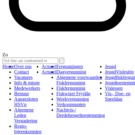
Zo
Home
Over ons
Actueel
Fergunningen
Jeugd
Contact
Actueel
Dagvergunning
JeugdVisfestijn
Vacatures
Algemene voorwaarden
Jeugdfiskfergu
Info & missie
Fiskfergunning
Jeugdtoestemm
Medewerkers
Fiskfergunning
Vislessen
Bestuur
Fiskwizer Fryslân
Vis-, Doe- en
Aangesloten
Weekvergunning
Speeldag
HSVn
Verkooppunten
Algemene
Nachtvis-/
Leden
Derdehengeltoestemming
Vergadering
Regio-
bijeenkomsten