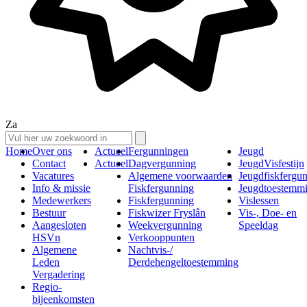
Za
Home
Over ons
Actueel
Fergunningen
Jeugd
Contact
Actueel
Dagvergunning
JeugdVisfestijn
Vacatures
Algemene voorwaarden
Jeugdfiskfergu
Info & missie
Fiskfergunning
Jeugdtoestemm
Medewerkers
Fiskfergunning
Vislessen
Bestuur
Fiskwizer Fryslân
Vis-, Doe- en
Aangesloten
Weekvergunning
Speeldag
HSVn
Verkooppunten
Algemene
Nachtvis-/
Leden
Derdehengeltoestemming
Vergadering
Regio-
bijeenkomsten