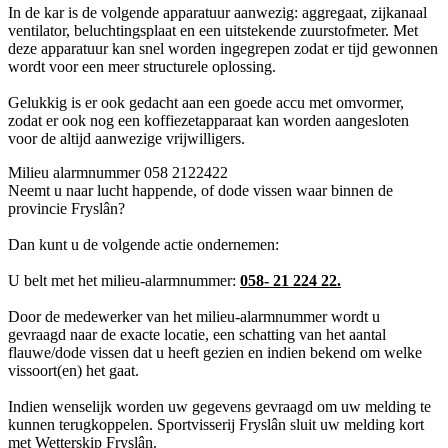
In de kar is de volgende apparatuur aanwezig: aggregaat, zijkanaal
ventilator, beluchtingsplaat en een uitstekende zuurstofmeter. Met
deze apparatuur kan snel worden ingegrepen zodat er tijd gewonnen
wordt voor een meer structurele oplossing.
Gelukkig is er ook gedacht aan een goede accu met omvormer,
zodat er ook nog een koffiezetapparaat kan worden aangesloten
voor de altijd aanwezige vrijwilligers.
Milieu alarmnummer 058 2122422
Neemt u naar lucht happende, of dode vissen waar binnen de
provincie Fryslân?
Dan kunt u de volgende actie ondernemen:
U belt met het milieu-alarmnummer:
058- 21 224 22.
Door de medewerker van het milieu-alarmnummer wordt u
gevraagd naar de exacte locatie, een schatting van het aantal
flauwe/dode vissen dat u heeft gezien en indien bekend om welke
vissoort(en) het gaat.
Indien wenselijk worden uw gegevens gevraagd om uw melding te
kunnen terugkoppelen. Sportvisserij Fryslân sluit uw melding kort
met Wetterskip Fryslân.